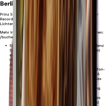
Berlin Lichtenberg
Prinz Studios Berlin Lichtenberg ist dein Standort für
Recording, Vocal und Musikproduktion in Berlin
Lichtenberg.
Mehr Infos:
/standort/berlin-lichtenberg
| Jetzt buchen:
/buchen?branch=588301
Studio A
:
Studio A: Dein Raum für kreative Exzellenz
Studio A im Prinzstudio Berlin-Lichtenberg bietet
auf 42 Quadratmetern eine hochprofessionelle
Umgebung für deine Musikproduktionen.
Ausgestattet mit JBL 305p Monitoren
(vorübergehend) und einem einzigartigen Mikrofon-
Setup, das eine K47 Kapsel, eine Telefunken EF86
Röhre und einen BV8 Trafo umfasst, liefert dieses
Studio einen erstklassigen Sound. Bald ergänzt
durch ein TLM103 Mikrofon, wird die Ausstattung
kontinuierlich weiter verbessert, um dir die
bestmögliche Aufnahmequalität zu bieten. Dieses
Studio ist für bis zu vier Personen ausgelegt und