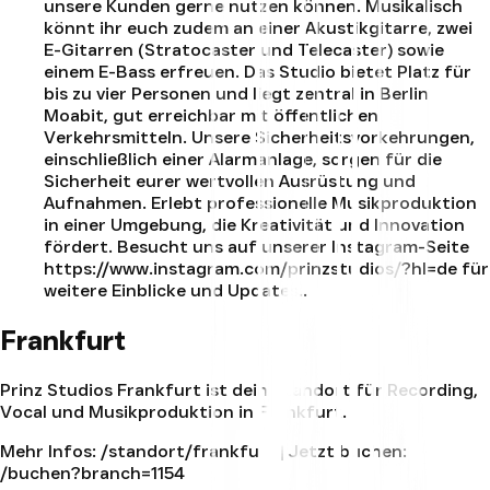
unsere Kunden gerne nutzen können. Musikalisch
könnt ihr euch zudem an einer Akustikgitarre, zwei
E-Gitarren (Stratocaster und Telecaster) sowie
einem E-Bass erfreuen. Das Studio bietet Platz für
bis zu vier Personen und liegt zentral in Berlin
Moabit, gut erreichbar mit öffentlichen
Verkehrsmitteln. Unsere Sicherheitsvorkehrungen,
einschließlich einer Alarmanlage, sorgen für die
Sicherheit eurer wertvollen Ausrüstung und
Aufnahmen. Erlebt professionelle Musikproduktion
in einer Umgebung, die Kreativität und Innovation
fördert. Besucht uns auf unserer Instagram-Seite
https://www.instagram.com/prinzstudios/?hl=de für
weitere Einblicke und Updates.
.
Frankfurt
Prinz Studios Frankfurt ist dein Standort für Recording,
Vocal und Musikproduktion in Frankfurt.
Mehr Infos:
/standort/frankfurt
| Jetzt buchen:
/buchen?branch=1154