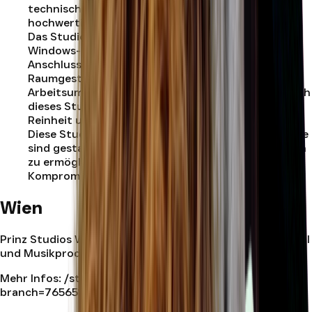
technischen Voraussetzungen, um qualitativ
hochwertige Musikproduktionen zu ermöglichen.
Das Studio unterstützt sowohl Mac- als auch
Windows-Betriebssysteme und bietet flexible
Anschlussmöglichkeiten für externe Geräte. Die
Raumgestaltung fördert eine produktive
Arbeitsumgebung, und ähnlich wie Studio A, ist auch
dieses Studio als Nichtraucherzone deklariert, um
Reinheit und Klarheit der Luft zu gewährleisten.
Diese Studios sind mehr als nur Aufnahmeräume; sie
sind gestaltet, um Künstler zu inspirieren und ihnen
zu ermöglichen, ihre musikalischen Visionen ohne
Kompromisse zu verwirklichen.
.
Wien
Prinz Studios Wien ist dein Standort für Recording, Vocal
und Musikproduktion in Wien.
Mehr Infos:
/standort/wien
| Jetzt buchen:
/buchen?
branch=765651