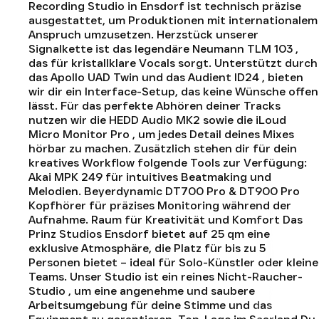
Recording Studio in Ensdorf ist technisch präzise
ausgestattet, um Produktionen mit internationalem
Anspruch umzusetzen. Herzstück unserer
Signalkette ist das legendäre Neumann TLM 103 ,
das für kristallklare Vocals sorgt. Unterstützt durch
das Apollo UAD Twin und das Audient ID24 , bieten
wir dir ein Interface-Setup, das keine Wünsche offen
lässt. Für das perfekte Abhören deiner Tracks
nutzen wir die HEDD Audio MK2 sowie die iLoud
Micro Monitor Pro , um jedes Detail deines Mixes
hörbar zu machen. Zusätzlich stehen dir für dein
kreatives Workflow folgende Tools zur Verfügung:
Akai MPK 249 für intuitives Beatmaking und
Melodien. Beyerdynamic DT700 Pro & DT900 Pro
Kopfhörer für präzises Monitoring während der
Aufnahme. Raum für Kreativität und Komfort Das
Prinz Studios Ensdorf bietet auf 25 qm eine
exklusive Atmosphäre, die Platz für bis zu 5
Personen bietet – ideal für Solo-Künstler oder kleine
Teams. Unser Studio ist ein reines Nicht-Raucher-
Studio , um eine angenehme und saubere
Arbeitsumgebung für deine Stimme und das