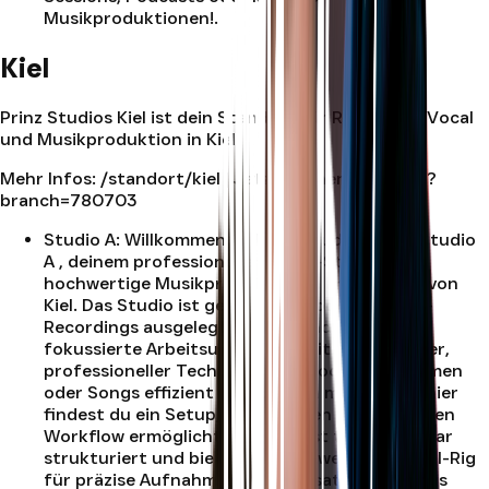
Musikproduktionen!
.
Kiel
Prinz Studios Kiel ist dein Standort für Recording, Vocal
und Musikproduktion in Kiel.
Mehr Infos:
/standort/kiel
| Jetzt buchen:
/buchen?
branch=780703
Studio A
:
Willkommen im Prinz Studios Kiel – Studio
A , deinem professionellen Vocal-Studio für
hochwertige Musikproduktionen im Zentrum von
Kiel. Das Studio ist gezielt auf moderne Vocal-
Recordings ausgelegt und verbindet eine
fokussierte Arbeitsumgebung mit zuverlässiger,
professioneller Technik. Ob du Vocals aufnehmen
oder Songs effizient ausarbeiten möchtest – hier
findest du ein Setup, das dir einen reibungslosen
Workflow ermöglicht. Studio A ist technisch klar
strukturiert und bietet ein hochwertiges Vocal-Rig
für präzise Aufnahmen. Zum Einsatz kommt das