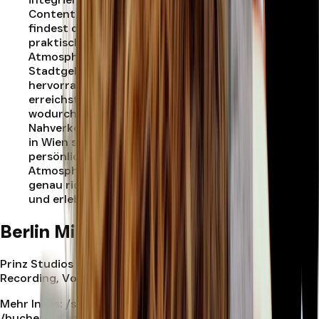
Content und Musikvideos zu realisieren. Außerdem
findest du im Studio Ware von Marie mit
praktischem Raucherzubehör, was die entspannte
Atmosphäre abrundet. Durch die Lage im
Stadtgebiet Wien ist das Studio aus jedem Bezirk
hervorragend erreichbar. In nur fünf Minuten
erreichst du zu Fuß die U-Bahn-Station Ottakring,
wodurch der Standort optimal an den öffentlichen
Nahverkehr angebunden ist. Wenn du ein Tonstudio
in Wien suchst, das professionelle Ausstattung,
persönliche Betreuung und eine inspirierende
Atmosphäre verbindet, bist du im Prinz Studios Wien
genau richtig. Buche jetzt dein Tonstudio in Wien
und erlebe Musikproduktion auf höchstem Niveau.
.
Berlin Mitte
Prinz Studios Berlin Mitte ist dein Standort für
Recording, Vocal und Musikproduktion in Berlin Mitte.
Mehr Infos:
/standort/berlin-mitte
| Jetzt buchen:
/buchen?branch=780705