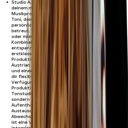
Studio A
:
Willkommen im Prinz Studios Wien –
deinem modernen Tonstudio für hochwertige
Musikproduktionen. Geleitet wird der Standort von
Toni, dem erfahrenen Head Engineer, der dich
persönlich bei Recording, Mixing und Mastering
betreut. Wenn du ein Tonstudio in Wien buchen
oder mieten möchtest, findest du hier die perfekte
Kombination aus professioneller Ausstattung und
entspannter Atmosphäre. Das Studio ist mit
erstklassiger Technik ausgestattet, die für
Produktionen auf höchstem Niveau sorgt. Mit dem
Austrian Audio OC818 Mikrofon, der Apollo Twin USB
und einem Focusrite Interface als Alternative steht
dir flexibles und zuverlässiges Equipment zur
Verfügung, das sowohl für Vocals als auch für ganze
Produktionen ideal ist. Besonders macht das
Tonstudio Wien nicht nur die technische Qualität,
sondern auch die kreative Umgebung. Ein stilvoller
Aufenthaltsraum bietet Platz für Pausen und
Austausch, ein Dart-Automat sorgt für
Abwechslung zwischen den Sessions und zusätzlich
ist eine Video-Produktionsfirma direkt im Standort
integriert – perfekt, um neben der Musik auch