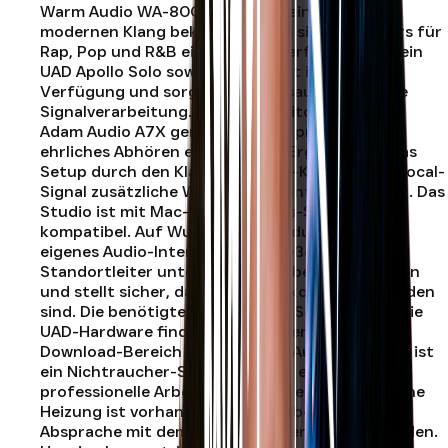
Warm Audio WA-8000, das für seinen klaren,
modernen Klang bekannt ist und sich besonders für
Rap, Pop und R&B eignet. Als Interface stehen ein
UAD Apollo Solo sowie ein Audient iD14 zur
Verfügung und sorgen für eine saubere, stabile
Signalverarbeitung. Für das Monitoring werden
Adam Audio A7X genutzt, die ein präzises und
ehrliches Abhören ermöglichen. Ergänzt wird das
Setup durch den Klark Teknik 2A-KT, der dem Vocal-
Signal zusätzliche Wärme und Kontrolle verleiht. Das
Studio ist mit Mac- und Windows-Systemen
kompatibel. Auf Wunsch kannst du auch dein
eigenes Audio-Interface anschließen; der
Standortleiter unterstützt dich beim Umstecken
und stellt sicher, dass alle Kabel korrekt verbunden
sind. Die benötigten Treiber und Software für die
UAD-Hardware findest du über den offiziellen
Download-Bereich von Universal Audio. Studio A ist
ein Nichtraucher-Studio und auf eine ruhige,
professionelle Arbeitsatmosphäre ausgelegt. Eine
Heizung ist vorhanden und kann bei Bedarf in
Absprache mit dem Standortleiter genutzt werden.