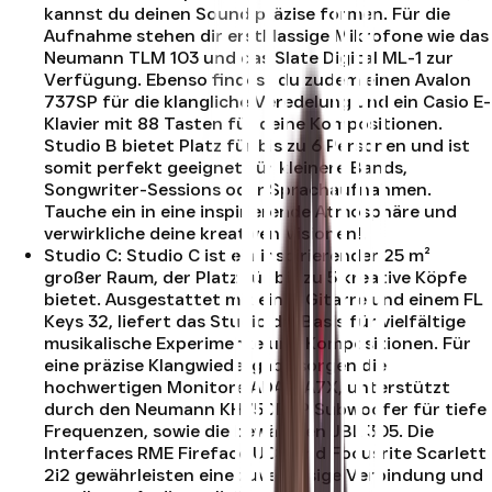
kannst du deinen Sound präzise formen. Für die
Aufnahme stehen dir erstklassige Mikrofone wie das
Neumann TLM 103 und das Slate Digital ML-1 zur
Verfügung. Ebenso findest du zudem einen Avalon
737SP für die klangliche Veredelung und ein Casio E-
Klavier mit 88 Tasten für deine Kompositionen.
Studio B bietet Platz für bis zu 6 Personen und ist
somit perfekt geeignet für kleinere Bands,
Songwriter-Sessions oder Sprachaufnahmen.
Tauche ein in eine inspirierende Atmosphäre und
verwirkliche deine kreativen Visionen!
.
Studio C
:
Studio C ist ein inspirierender 25 m²
großer Raum, der Platz für bis zu 5 kreative Köpfe
bietet. Ausgestattet mit einer Gitarre und einem FL
Keys 32, liefert das Studio die Basis für vielfältige
musikalische Experimente und Kompositionen. Für
eine präzise Klangwiedergabe sorgen die
hochwertigen Monitore ADAM A7X, unterstützt
durch den Neumann KH750DSP Subwoofer für tiefe
Frequenzen, sowie die bewährten JBL 305. Die
Interfaces RME Fireface UCX und Focusrite Scarlett
2i2 gewährleisten eine zuverlässige Verbindung und