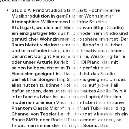
Studio A
:
Prinz Studios Stuttgart: Hochmoderne
Musikproduktion in gemütlicher Wohnzimmer
Atmosphäre. Willkommen bei Prinz Studios
Stuttgart, wo dich auf 65qm (davon 30qm Studio)
ein einzigartiger Mix aus hochmodernem Studio und
gemütlicher Wohnzimmer Atmosphäre erwartet. Der
Raum bietet viele Instrumente, die sofort nutzbar
und mikrofoniert sind, um sich kreativ auszuleben.
Darunter: Upright Piano, E-Gitarre, Westerngitarre
oder unser Arturia Keylab 88 MIDI Piano, das mit
seinen halbgewichteten Tasten perfekt zum
Einspielen geeignet ist. Dadurch ist das Studio
perfekt für Songwriting Sessions geeignet. Um das
alles nutzen zu können solltest du auf jeden Fall
dafür sorgen, dass unser eingebautes Apollo Twin X
Interface nutzbar ist auf deinem Laptop! Für den
modernen premium Vocal Sound steht ein Brauner
Phantom Classic Mikrofon mit Vari Tube Recording
Channel von Tegeler bereit. Alternativ kann auch ein
Shure SM7b oder Rode NT1 verwendet werden, so
findet man immer den richtigen Sound. Das