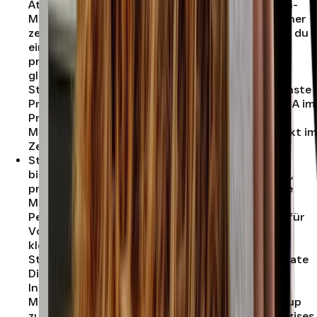
Atmosphäre für deine Session. Studio A in Berlin-
Mitte verbindet hochwertiges Equipment mit einer
zentralen Lage im Herzen der Hauptstadt. Wenn du
ein Tonstudio in Berlin-Mitte suchst, das
professionell ausgestattet, gut erreichbar und
gleichzeitig angenehm persönlich ist, bietet dir
Studio A die passende Umgebung für deine nächste
Produktion. Buche jetzt deine Session in Studio A im
Prinz Studios Berlin-Mitte und arbeite an deiner
Musik in einem modernen Recording Studio direkt im
Zentrum von Berlin.
.
Studio B
:
Studio B im Prinz Studios Berlin-Mitte
bietet dir auf 25 Quadratmetern eine kompakte,
professionelle und kreative Umgebung für deine
Musikproduktion. Das Studio ist für bis zu vier
Personen ausgelegt und eignet sich besonders für
Vocal Recordings, Rap-Sessions, Songwriting,
kleinere Producer-Sessions und fokussierte
Studioarbeiten. Zur Ausstattung gehören ein Slate
Digital ML-1 Mikrofon , ein Arturia MiniFuse
Interface sowie IK Multimedia Precision MKII
Monitore . Damit steht dir ein zuverlässiges Setup
zur Verfügung, das flexible Aufnahmen und präzises