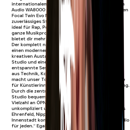
internationalem Niveau ermöglicht. Mit dem Warm
Audio WA8000 Mikrofon , der Apollo Twin sowie den
Focal Twin Evo Monitoren steht dir flexibles und
zuverlässiges Studio-Equipment zur Verfügung –
ideal für Rap, Pop, Singer-Songwriter, Vocals und
ganze Musikproduktionen. Das Prinz Studios Köln
bietet dir mehr als nur ein klassisches Tonstudio.
Der komplett neue Studiokomplex verfügt über
einen modernen Aufenthaltsraum für Pausen und
kreativen Austausch, eigene Parkplätze direkt am
Studio und eine großzügige Outdoor-Terrasse für
entspannte Sessions im Freien. Diese Kombination
aus Technik, Komfort und kreativer Umgebung
macht unser Tonstudio in Köln zur idealen Adresse
für Künstlerinnen und Künstler jeder Musikrichtung.
Durch die zentrale Lage in Köln erreichst du das
Studio bequem aus allen Stadtteilen. Dank der
Vielzahl an ÖPNV-Verbindungen ist die Anfahrt
unkompliziert und schnell möglich – egal ob du aus
Ehrenfeld, Nippes, Mülheim oder direkt aus der
Innenstadt kommst. Unser Motto lautet: „Ein Studio
für jeden.“ Egal ob du deine ersten eigenen Songs