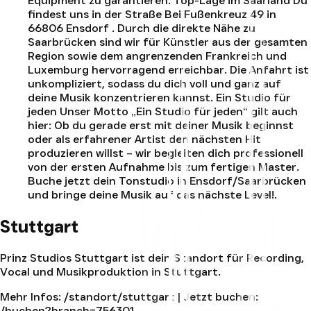
Equipment zu garantieren. Top-Lage im Saarland Du
findest uns in der Straße Bei Fußenkreuz 49 in
66806 Ensdorf . Durch die direkte Nähe zu
Saarbrücken sind wir für Künstler aus der gesamten
Region sowie dem angrenzenden Frankreich und
Luxemburg hervorragend erreichbar. Die Anfahrt ist
unkompliziert, sodass du dich voll und ganz auf
deine Musik konzentrieren kannst. Ein Studio für
jeden Unser Motto „Ein Studio für jeden“ gilt auch
hier: Ob du gerade erst mit deiner Musik beginnst
oder als erfahrener Artist den nächsten Hit
produzieren willst – wir begleiten dich professionell
von der ersten Aufnahme bis zum fertigen Master.
Buche jetzt dein Tonstudio in Ensdorf/Saarbrücken
und bringe deine Musik auf das nächste Level!
.
Stuttgart
Prinz Studios Stuttgart ist dein Standort für Recording,
Vocal und Musikproduktion in Stuttgart.
Mehr Infos:
/standort/stuttgart
| Jetzt buchen:
/buchen?branch=756301