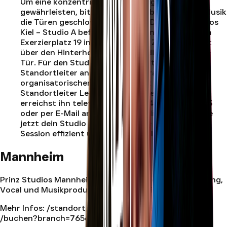
Um eine konzentrierte Arbeitsumgebung zu
gewährleisten, bitten wir darum, bei laufender Musik
die Türen geschlossen zu halten. Das Prinz Studios
Kiel – Studio A befindet sich in zentraler Lage am
Exerzierplatz 19 in 24103 Kiel. Der Zugang erfolgt
über den Hinterhof Nr. 19 durch die beschriftete
Tür. Für den Studioeinlass rufe bitte den
Standortleiter an. Bei weiteren Fragen oder
organisatorischen Anliegen steht dir der
Standortleiter Leo Latteier zur Verfügung. Du
erreichst ihn telefonisch unter +49 152 06791013
oder per E-Mail an kiel@prinzstudios.com . Buche
jetzt dein Studio in Kiel und setze deine Vocal-
Session effizient und professionell um.
.
Mannheim
Prinz Studios Mannheim ist dein Standort für Recording,
Vocal und Musikproduktion in Mannheim.
Mehr Infos:
/standort/mannheim
| Jetzt buchen:
/buchen?branch=765653