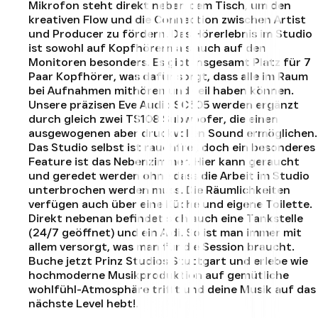
Mikrofon steht direkt neben dem Tisch, um den
kreativen Flow und die Connection zwischen Artist
und Producer zu fördern. Das Hörerlebnis im Studio
ist sowohl auf Kopfhörern als auch auf den
Monitoren besonders. Es gibt insgesamt Platz für 7
Paar Kopfhörer, was dafür sorgt, dass alle im Raum
bei Aufnahmen mithören und teil haben können.
Unsere präzisen Eve Audio SC305 werden ergänzt
durch gleich zwei TS108 Subwoofer, die einen
ausgewogenen aber druckvollen Sound ermöglichen.
Das Studio selbst ist rauchfrei, doch ein besonderes
Feature ist das Nebenzimmer. Hier kann geraucht
und geredet werden ohne dass die Arbeit im Studio
unterbrochen werden muss. Die Räumlichkeiten
verfügen auch über eine Küche und eigene Toilette.
Direkt nebenan befindet sich auch eine Tankstelle
(24/7 geöffnet) und ein Aldi. So ist man immer mit
allem versorgt, was man für die Session braucht.
Buche jetzt Prinz Studios Stuttgart und erlebe wie
hochmoderne Musikproduktion auf gemütliche
wohlfühl-Atmosphäre trifft und deine Musik auf das
nächste Level hebt!
.