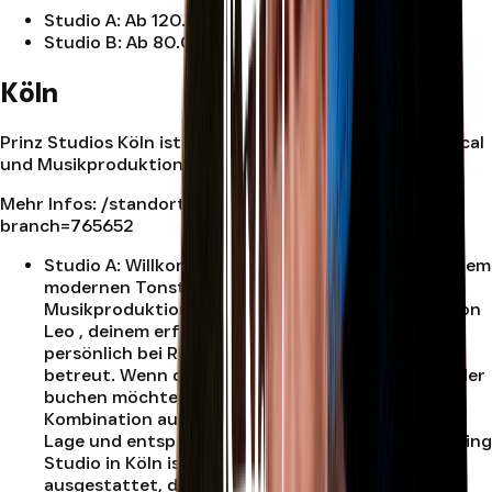
Studio A
:
Ab 120.0€ (inkl. MwSt.)
.
Studio B
:
Ab 80.0€ (inkl. MwSt.)
.
Köln
Prinz Studios Köln ist dein Standort für Recording, Vocal
und Musikproduktion in Köln.
Mehr Infos:
/standort/koeln
| Jetzt buchen:
/buchen?
branch=765652
Studio A
:
Willkommen im Prinz Studios Köln – deinem
modernen Tonstudio für professionelle
Musikproduktionen. Geleitet wird der Standort von
Leo , deinem erfahrenen Head Engineer, der dich
persönlich bei Recording, Mixing und Mastering
betreut. Wenn du ein Tonstudio in Köln mieten oder
buchen möchtest, findest du hier die perfekte
Kombination aus hochwertiger Technik, zentraler
Lage und entspannter Atmosphäre. Unser Recording
Studio in Köln ist mit erstklassigem Equipment
ausgestattet, das Produktionen auf