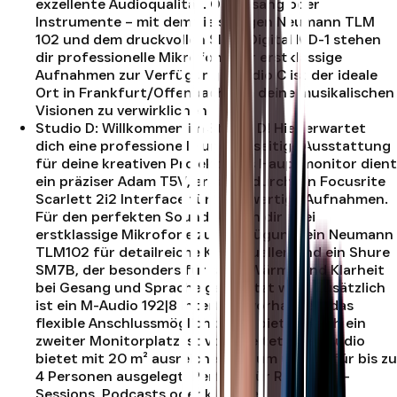
exzellente Audioqualität. Ob Gesang oder
Instrumente – mit dem vielseitigen Neumann TLM
102 und dem druckvollen Slate Digital MD-1 stehen
dir professionelle Mikrofone für erstklassige
Aufnahmen zur Verfügung. Studio C ist der ideale
Ort in Frankfurt/Offenbach, um deine musikalischen
Visionen zu verwirklichen.
.
Studio D
:
Willkommen im Studio D! Hier erwartet
dich eine professionelle und vielseitige Ausstattung
für deine kreativen Projekte. Als Hauptmonitor dient
ein präziser Adam T5V, ergänzt durch ein Focusrite
Scarlett 2i2 Interface für hochwertige Aufnahmen.
Für den perfekten Sound stehen dir zwei
erstklassige Mikrofone zur Verfügung: ein Neumann
TLM102 für detailreiche Klangquellen und ein Shure
SM7B, der besonders für seine Wärme und Klarheit
bei Gesang und Sprache geschätzt wird. Zusätzlich
ist ein M-Audio 192|8 Interface vorhanden, das
flexible Anschlussmöglichkeiten bietet. Auch ein
zweiter Monitorplatz ist vorbereitet. Das Studio
bietet mit 20 m² ausreichend Raum und ist für bis zu
4 Personen ausgelegt. Perfekt für Recording-
Sessions, Podcasts oder kleinere