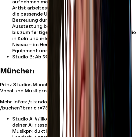
aufnehmen möchtest oder bereits als erfahrener
Artist arbeitest – im Prinz Studios Köln findest du
die passende Umgebung. Mit persönlicher
Betreuung durch Leo und professioneller
Ausstattung begleiten wir dich von der Aufnahme
bis zum fertigen Master. Buche jetzt dein Tonstudio
in Köln und erlebe Musikproduktion auf höchstem
Niveau – im Herzen der Stadt, mit modernem
Equipment und kreativer Atmosphäre.
.
Studio B
:
Ab 90.0€ (inkl. MwSt.)
.
München
Prinz Studios München ist dein Standort für Recording,
Vocal und Musikproduktion in München.
Mehr Infos:
/standort/muenchen
| Jetzt buchen:
/buchen?branch=780706
Studio A
:
Willkommen im Prinz Studios München –
deiner Adresse für präzise, professionelle
Musikproduktion im Herzen der bayerischen