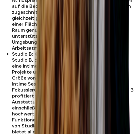
Atmosphäre Die Gestaltung von Studio A ist speziell
auf die Bedürfnisse von Musikern und Produzenten
zugeschnitten, die eine inspirierende und
gleichzeitig funktionale Umgebung suchen. Auf
einer Fläche von 23,5 Quadratmetern bietet der
Raum genug Platz für kreative Entfaltung,
unterstützt durch eine akustisch optimierte
Umgebung, was eine gemütliche und ungestörte
Arbeitsatmosphäre gewährleistet.
.
Studio B
:
Kompakter Raum für kreative Projekte
Studio B, der kleinere Bruder von Studio A, bietet
eine intime Atmosphäre, die ideal für kleinere
Projekte und Einzelkünstler geeignet ist. Mit einer
Größe von 10,5 Quadratmetern ist es perfekt für
intime Sessions, bei denen Konzentration und
Fokussierung im Vordergrund stehen. Auch Studio B
profitiert von hochwertiger technischer
Ausstattung, die aus Studio A bereitgestellt wird,
einschließlich der Nutzung der gleichen
hochwertigen Monitore und Interfaces.
Funktionalität und Komfort Die kompakte Größe
von Studio B ist kein Hindernis für Kreativität; es
bietet alle notwendigen Annehmlichkeiten und