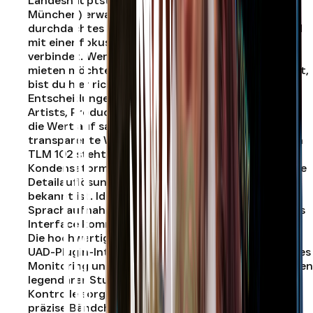
Landeshauptstadt. In der Ridlerstraße 31b (80339
München) erwartet dich ein kompaktes, technisch
durchdachtes Studio, das kompromisslosen Sound
mit einer fokussierten Arbeitsatmosphäre
verbindet. Wenn du ein Tonstudio in München
mieten möchtest, das Effizienz und Qualität vereint,
bist du hier richtig. Referenz-Equipment für klare
Entscheidungen Unser Studio in München ist für
Artists, Producer und Content-Creator konzipiert,
die Wert auf saubere Signalführung und
transparente Wiedergabe legen. Mit dem Neumann
TLM 102 steht dir ein Großmembran-
Kondensatormikrofon zur Verfügung, das für seine
Detailauflösung und Präsenz im Vocal-Bereich
bekannt ist. Ideal für Rap, Gesang,
Sprachaufnahmen und akustische Instrumente. Als
Interface kommt das UAD Apollo Solo zum Einsatz.
Die hochwertigen Wandler in Kombination mit der
UAD-Plugin-Integration ermöglichen dir latenzfreies
Monitoring und Zugriff auf erstklassige Emulationen
legendärer Studio-Hardware. Für die akustische
Kontrolle sorgen Adam T7V Studiomonitore. Der
präzise Bändchen-Hochtöner liefert ein