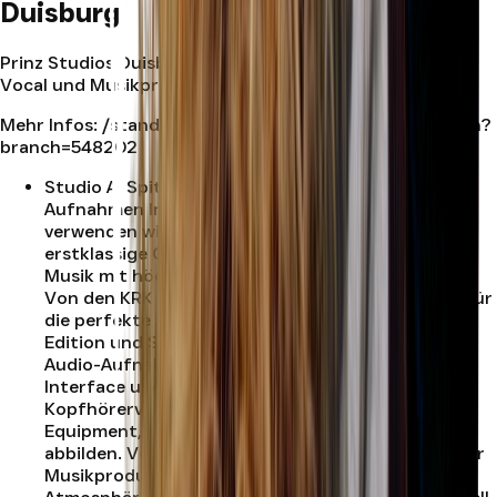
Duisburg
Prinz Studios Duisburg ist dein Standort für Recording,
Vocal und Musikproduktion in Duisburg.
Mehr Infos:
/standort/duisburg
| Jetzt buchen:
/buchen?
branch=548202
Studio A
:
Spitzenausstattung für professionelle
Aufnahmen Im Studio A des Prinz Studio Duisburg
verwenden wir modernste Technologie und
erstklassige Geräte, um sicherzustellen, dass Ihre
Musik mit höchster Präzision aufgenommen wird.
Von den KRK Rokit 8 und Yamaha HS5 Monitoren für
die perfekte Abhöre bis hin zum Aston Spirit Black
Edition und Shure SM7B Mikrofon für die besten
Audio-Aufnahmen. Mit dem RME Fireface 800
Interface und Behringer HA8000 V2
Kopfhörerverstärker bieten wir erstklassiges
Equipment, die Ihre Musik in höchster Qualität
abbilden. Vertrauen Sie uns, um das Beste aus Ihrer
Musikproduktion herauszuholen. Design und