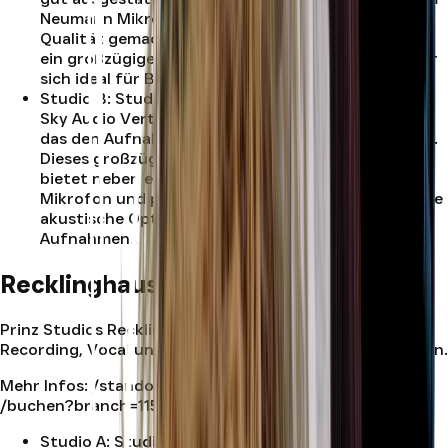
Neumann Mikrofon Aufnahmen von höchster
Qualität gemacht werden können. Außerdem steht
ein großzügiger Aufnahmeraum zur Verfügung, der
sich ideal für Band-Aufnahmen eignet.
.
Studio B
:
Studio B ist mit einem leistungsstarken
Sky Audio Vertage Monitor System ausgestattet,
das den Aufnahmen den letzten Feinschliff verleiht.
Dieses großzügige 18 Quadratmeter große Studio
bietet neben einem hochwertigen Neumann-
Mikrofon und professionellen Kopfhörern auch eine
akustische Optimierung für erstklassige
Aufnahmen.
.
Recklinghausen
Prinz Studios Recklinghausen ist dein Standort für
Recording, Vocal und Musikproduktion in Recklinghausen.
Mehr Infos:
/standort/recklinghausen
| Jetzt buchen:
/buchen?branch=1151
Studio A
:
Studio A bietet eine geräumigen