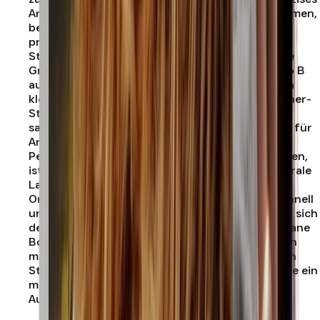
Arbeiten ermöglicht. Ob du erste Songs aufnehmen,
bestehende Projekte weiterentwickeln oder
professionelle Vocals produzieren möchtest –
Studio B bietet dir dafür eine starke technische
Grundlage. Mit 25 Quadratmetern bietet Studio B
ausreichend Raum für konzentrierte Sessions in
kleiner Besetzung. Das Studio ist ein Nichtraucher-
Studio und sorgt dadurch für eine angenehme,
saubere und ruhige Arbeitsatmosphäre. Gerade für
Artists und Producer, die fokussiert an Sound,
Performance und Arrangement arbeiten möchten,
ist Studio B eine passende Wahl. Durch die zentrale
Lage des Prinz Studios Berlin-Mitte in der
Oranienburger Straße erreichst du Studio B schnell
und unkompliziert aus ganz Berlin. Damit eignet sich
der Raum ideal für regelmäßige Sessions, spontane
Bookings und professionelle Musikproduktionen
mitten in der Stadt. Buche jetzt deine Session in
Studio B im Prinz Studios Berlin-Mitte und nutze ein
modernes Recording Studio mit professioneller
Ausstattung in absolut zentraler Berliner Lage.
.