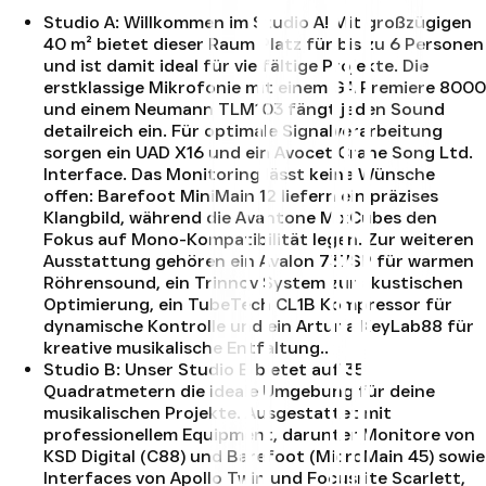
Studio A
:
Willkommen im Studio A! Mit großzügigen
40 m² bietet dieser Raum Platz für bis zu 6 Personen
und ist damit ideal für vielfältige Projekte. Die
erstklassige Mikrofonie mit einem GA Premiere 8000
und einem Neumann TLM103 fängt jeden Sound
detailreich ein. Für optimale Signalverarbeitung
sorgen ein UAD X16 und ein Avocet Crane Song Ltd.
Interface. Das Monitoring lässt keine Wünsche
offen: Barefoot MiniMain 12 liefern ein präzises
Klangbild, während die Avantone MixCubes den
Fokus auf Mono-Kompatibilität legen. Zur weiteren
Ausstattung gehören ein Avalon 737SP für warmen
Röhrensound, ein Trinnov System zur akustischen
Optimierung, ein TubeTech CL1B Kompressor für
dynamische Kontrolle und ein Arturia KeyLab88 für
kreative musikalische Entfaltung.
.
Studio B
:
Unser Studio B bietet auf 35
Quadratmetern die ideale Umgebung für deine
musikalischen Projekte. Ausgestattet mit
professionellem Equipment, darunter Monitore von
KSD Digital (C88) und Barefoot (MicroMain 45) sowie
Interfaces von Apollo Twin und Focusrite Scarlett,