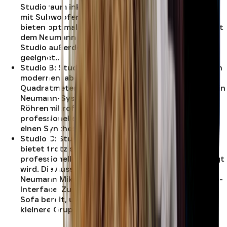
Studioraum inklusive Audio-Optimum Monitoring
mit Subwoofer. Das Klavier und der Synthesizer
bieten optimale Tools für Songwriting Sessions. Mit
dem Neumann TLM49 und guter Akustik ist das
Studio außerdem bestens für Vocal-Recordings
geeignet.
.
Studio B
:
Studio B bietet ähnlich wie Studio A einen
modernen, aber gemütlichen Raum von 25
Quadratmetern Größe. Die Ausstattung umfasst ein
Neumann-System mit Subwoofer, ein
Röhrenmikrofon für hochwertige Aufnahmen, ein
professionelles Audio-Interface, zwei Gitarren und
einen Synthesizer, sowie eine klassische Akai MPC.
.
Studio C
:
Studio C, das kleinste der drei Studios,
bietet trotz seiner 18 Quadratmeter alles, was für
professionelle Produktion und Aufnahmen benötigt
wird. Die Ausstattung umfasst Adam Monitore, ein
Neumann Mikrofon sowie ein professionelles Audio-
Interface. Zusätzlich stehen ein Fernseher und ein
Sofa bereit, um eine gemütliche Atmosphäre für
kleinere Gruppen bei Aufnahmen zu schaffen.
.