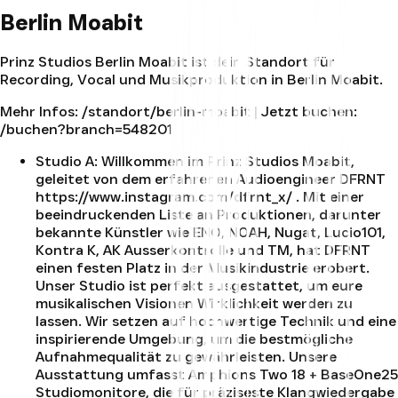
Berlin Moabit
Prinz Studios Berlin Moabit ist dein Standort für
Recording, Vocal und Musikproduktion in Berlin Moabit.
Mehr Infos:
/standort/berlin-moabit
| Jetzt buchen:
/buchen?branch=548201
Studio A
:
Willkommen im Prinz Studios Moabit,
geleitet von dem erfahrenen Audioengineer DFRNT
https://www.instagram.com/dfrnt_x/ . Mit einer
beeindruckenden Liste an Produktionen, darunter
bekannte Künstler wie ENO, NOAH, Nugat, Lucio101,
Kontra K, AK Ausserkontrolle und TM, hat DFRNT
einen festen Platz in der Musikindustrie erobert.
Unser Studio ist perfekt ausgestattet, um eure
musikalischen Visionen Wirklichkeit werden zu
lassen. Wir setzen auf hochwertige Technik und eine
inspirierende Umgebung, um die bestmögliche
Aufnahmequalität zu gewährleisten. Unsere
Ausstattung umfasst Amphions Two 18 + BaseOne25
Studiomonitore, die für präziseste Klangwiedergabe