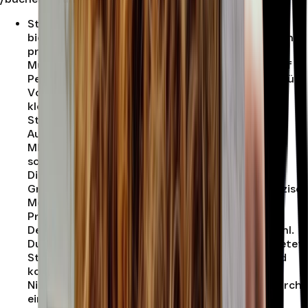
Studio A
:
Studio A im Prinz Studios Berlin-Mitte
bietet dir auf 30 Quadratmetern eine moderne und
professionelle Umgebung für deine
Musikproduktionen. Das Studio ist für bis zu fünf
Personen ausgelegt und eignet sich damit ideal für
Vocal Recordings, Rap-Sessions, Songwriting,
kleinere Produktionsteams und kreative
Studioarbeiten in zentraler Berliner Lage.
Ausgestattet ist Studio A mit einem Slate Digital
ML-1 Mikrofon, einem Arturia MiniFuse Interface
sowie IK Multimedia Precision MTM Monitoren.
Dieses Setup bietet dir eine solide und flexible
Grundlage für hochwertige Aufnahmen und präzises
Monitoring. Besonders für moderne Vocal-
Produktionen, Pop, Rap, Singer-Songwriter und
Demo-Produktionen ist Studio A eine starke Wahl.
Durch die Raumgröße von 30 Quadratmetern bietet
Studio A ausreichend Platz, um konzentriert und
komfortabel zu arbeiten. Das Studio ist als
Nichtraucher-Studio angelegt und schafft dadurch
eine angenehme, saubere und professionelle