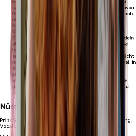
bietet eine durchdachte Raumgestaltung, die dir
sowohl Platz als auch Flexibilität für deine kreativen
Projekte bietet. Die Lichtsteuerung erfolgt einfach
über einen Lichtschalter, während die
Stromversorgung zentral am Pult geregelt wird.
Studio A ist kompatibel mit allen gängigen
Computersystemen, und du kannst problemlos dein
eigenes Interface anschließen, um die technische
Infrastruktur optimal an deine Bedürfnisse
anzupassen. Studio A in Berlin-Lichtenberg ist nicht
nur ein Raum, sondern ein kreativer Schmelztiegel, in
dem deine musikalischen Ideen in einer
professionellen Umgebung zum Leben erweckt
werden. Buche jetzt deine Session und erlebe die
perfekte Mischung aus technischer Exzellenz und
inspirierender Atmosphäre.
.
Nürnberg
Prinz Studios Nürnberg ist dein Standort für Recording,
Vocal und Musikproduktion in Nürnberg.