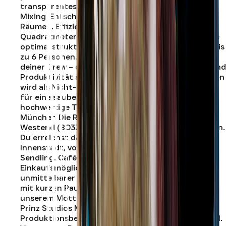
transparentes Stereobild und ermöglicht saubere
Mixing-Entscheidungen – auch in kompakten
Räumen. Effiziente Arbeitsumgebung auf 23
Quadratmetern Auf 23,0 qm bietet das Studio eine
optimal strukturierte Produktionsumgebung für bis
zu 6 Personen. Ob Solo-Session oder Arbeit mit
deiner Crew – das Setup ist auf Fokus, Workflow und
Produktivität ausgelegt. Das Prinz Studios München
wird als Nicht-Raucher-Studio geführt. Das sorgt
für eine saubere Atmosphäre und schützt die
hochwertige Technik langfristig. Zentrale Lage in
München Die Ridlerstraße liegt im Münchner
Westend (80339) und ist hervorragend angebunden.
Du erreichst das Studio unkompliziert aus der
Innenstadt, von der Theresienwiese oder aus
Sendling. Cafés, Restaurants und
Einkaufsmöglichkeiten befinden sich in
unmittelbarer Nähe – ideal für produktive Sessions
mit kurzen Pausen. Ein Studio für jeden Getreu
unserem Motto „Ein Studio für jeden“ bietet das
Prinz Studios München professionelle
Produktionsbedingungen für jedes Erfahrungslevel.