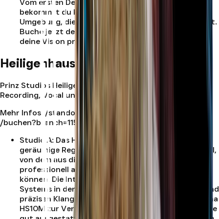
Vom ersten Demo bis zum finalen Mix – hier
bekommst du klaren, ehrlichen Sound und eine
Umgebung, die Kreativität strukturiert unterstützt.
Buche jetzt dein Tonstudio in München und bring
deine Vision präzise auf den Punkt.
.
Heiligenhaus
Prinz Studios Heiligenhaus ist dein Standort für
Recording, Vocal und Musikproduktion in Heiligenhaus.
Mehr Infos:
/standort/heiligenhaus
| Jetzt buchen:
/buchen?branch=1153
Studio A
:
Das Herzstück von Studio A ist der
geräumige Regieraum mit einer analogen Rack-Insel,
von dem aus die Aufnahmen aufgenommen und
professionell analog gemixt und gemastert werden
können. Die Integration des Dynaudio 3-Wege
Systems in der Wand sorgt für einen kraftvollen und
präzisen Klang. Als Abhöre stehen zusätzlich Yamaha
HS10M zur Verfügung. Zu Studio A gehört auch eine
gut ausgestattete Gesangskabine, in der mit einem